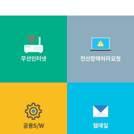
무선인터넷
전산장애처리요청
공용S/W
웹메일